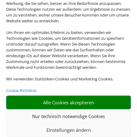
URLAUB
Werbung, die Sie sehen, besser an Ihre Bedürfnisse anzupassen.
Diese Technologien nutzen wir außerdem, um Ergebnisse zu messen,
um zu verstehen, woher unsere Besucher kommen oder um unsere
Website weiter zu entwickeln.
Um Ihnen ein optimales Erlebnis zu bieten, verwenden wir
Technologien wie Cookies, um Geräteinformationen zu speichern
Egal wohin die Reise gehen soll – wir haben
und/oder darauf zuzugreifen. Wenn Sie diesen Technologien
für jedes Ziel den perfekten Flug für Sie!
zustimmmen, können wir Daten wie das Surfverhalten oder
Profitieren Sie jetzt von unserem Linienflug-
eindeutige IDs auf dieser Website verarbeiten. Wenn Sie ihre
Zustimmung nicht erteilen oder zurückziehen, können bestimmte
Preisvergleich.
Merkmale und Funktionen beeinträchtigt werden.
Wir verwenden Statistiken-Cookies und Marketing Cookies.

Cookie-Richtlinie
Alle Cookies akzeptieren
VOLLE AUSWAHL
Nur technisch notwendige Cookies
Flüge aus über 1000 Airlines
Einstellungen ändern