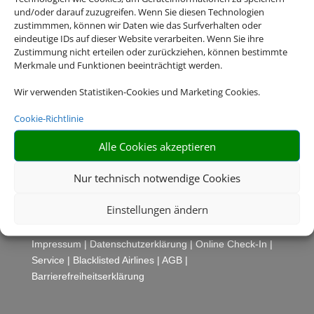
International GmbH & Co.KG im
und/oder darauf zuzugreifen. Wenn Sie diesen Technologien
Auftrag des Webseiteninhabers.
zustimmmen, können wir Daten wie das Surfverhalten oder
eindeutige IDs auf dieser Website verarbeiten. Wenn Sie ihre
Zustimmung nicht erteilen oder zurückziehen, können bestimmte
Merkmale und Funktionen beeinträchtigt werden.
Wir verwenden Statistiken-Cookies und Marketing Cookies.
Cookie-Richtlinie
Alle Cookies akzeptieren
Nur technisch notwendige Cookies
Rechtliche Informationen
Einstellungen ändern
Impressum
|
Datenschutzerklärung
|
Online Check-In
|
Service
|
Blacklisted Airlines
|
AGB
|
Barrierefreiheitserklärung