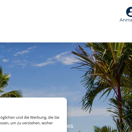
Anme
öglichen und die Werbung, die Sie
essen, um zu verstehen, woher
bH & Co.KG im Auftrag des