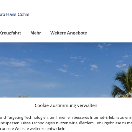
üro Hans Cohrs
Kreuzfahrt
Mehr
Weitere Angebote
Cookie-Zustimmung verwalten
nd Targeting Technologien, um Ihnen ein besseres Internet-Erlebnis zu erm
 anzupassen. Diese Technologien nutzen wir außerdem, um Ergebnisse zu m
ng übernimmt Schmetterling International Gm
nsere Website weiter zu entwickeln.